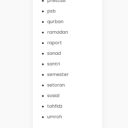
prestasi
psb
qurban
ramadan
raport
sanad
santri
semester
setoran
sosial
tahfidz
umroh