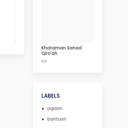
Khataman Sanad
Qiro'ah
11.11
LABELS
aqidah
bantuan