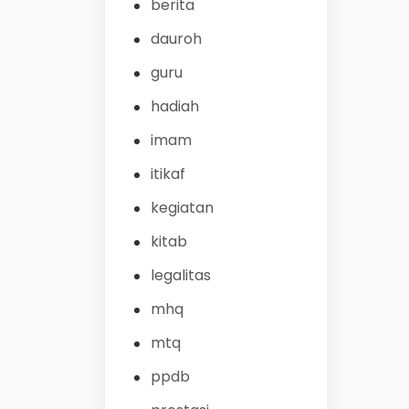
berita
dauroh
guru
hadiah
imam
itikaf
kegiatan
kitab
legalitas
mhq
mtq
ppdb