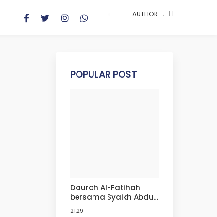
AUTHOR:
.
POPULAR POST
Dauroh Al-Fatihah
bersama Syaikh Abdul
Karim Silmi Al-Jazairi
21.29