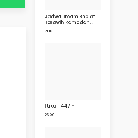
Jadwal Imam Sholat
Tarawih Ramadan
1445 H
21.16
I'tikaf 1447 H
23.00